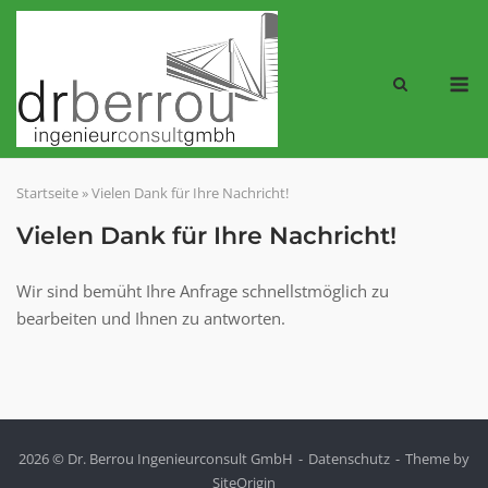
Skip
to
content
M
Startseite
»
Vielen Dank für Ihre Nachricht!
Vielen Dank für Ihre Nachricht!
Wir sind bemüht Ihre Anfrage schnellstmöglich zu
bearbeiten und Ihnen zu antworten.
2026 © Dr. Berrou Ingenieurconsult GmbH
Datenschutz
Theme by
SiteOrigin