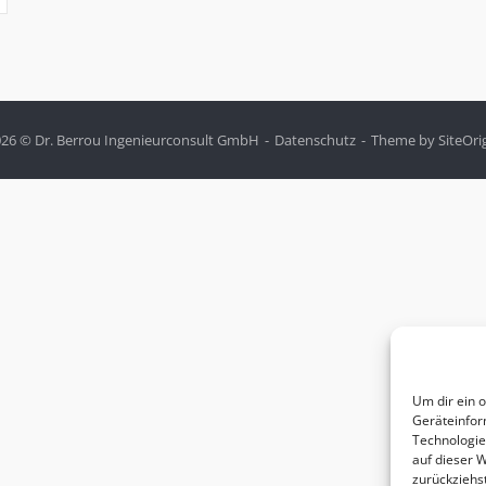
26 © Dr. Berrou Ingenieurconsult GmbH
Datenschutz
Theme by
SiteOri
Um dir ein 
Geräteinfor
Technologie
auf dieser 
zurückziehs